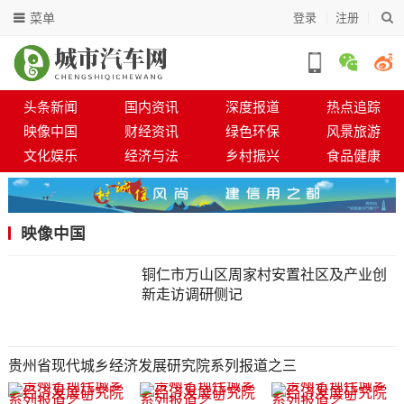
菜单
登录
注册
头条新闻
国内资讯
深度报道
热点追踪
映像中国
财经资讯
绿色环保
风景旅游
文化娱乐
经济与法
乡村振兴
食品健康
映像中国
铜仁市万山区周家村安置社区及产业创
新走访调研侧记
贵州省现代城乡经济发展研究院系列报道之三