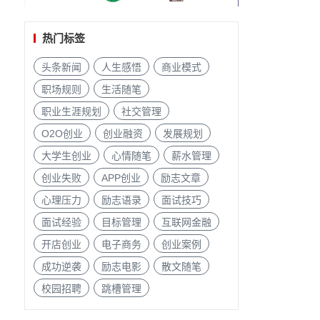
热门标签
头条新闻
人生感悟
商业模式
职场规则
生活随笔
职业生涯规划
社交管理
O2O创业
创业融资
发展规划
大学生创业
心情随笔
薪水管理
创业失败
APP创业
励志文章
心理压力
励志语录
面试技巧
面试经验
目标管理
互联网金融
开店创业
电子商务
创业案例
成功逆袭
励志电影
散文随笔
校园招聘
跳槽管理