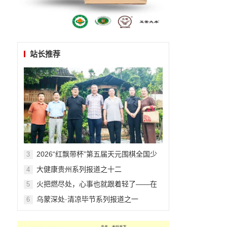
站长推荐
​​​​​​​2026“红飘带杯”第五届天元围棋全国少
3
儿围棋公开赛在贵阳开幕
大健康贵州系列报道之十二
4
火把燃尽处，心事也就跟着轻了——在
5
毕节的夏夜与千年文明相拥
乌蒙深处·清凉毕节系列报道之一
6