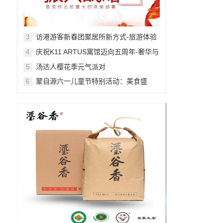
访港游客新春团聚居所新方式-旅游体验
3
舒适感提升
庆祝K11 ARTUS寓馆迈向五周年-奢华与
4
艺术的非凡融合
汤达人樱花季元气派对
5
蒙自源六一儿童节特别活动：美食盛
6
宴，快乐无限