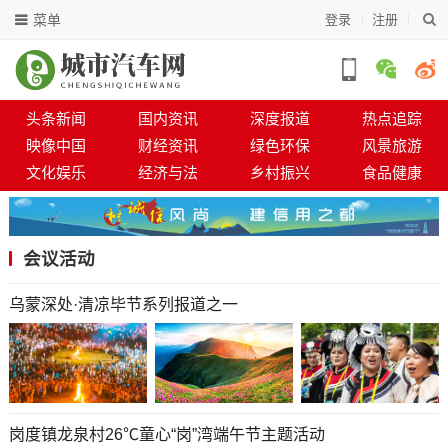
菜单
登录
注册
头条新闻
国内资讯
深度报道
热点追踪
映像中国
财经资讯
绿色环保
风景旅游
文化娱乐
经济与法
乡村振兴
食品健康
会议活动
乌蒙深处·清凉毕节系列报道之一
岗度镇龙泉村26℃童心“岗”湾端午节主题活动