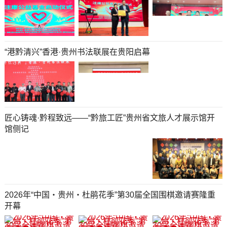
“港黔清兴”香港·贵州书法联展在贵阳启幕
匠心铸魂·黔程致远——“黔旅工匠”贵州省文旅人才展示馆开
馆侧记
2026年“中国・贵州・杜鹃花季”第30届全国围棋邀请赛隆重
开幕