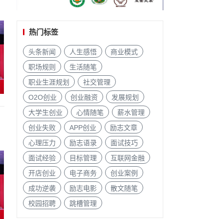
热门标签
头条新闻
人生感悟
商业模式
职场规则
生活随笔
职业生涯规划
社交管理
O2O创业
创业融资
发展规划
大学生创业
心情随笔
薪水管理
创业失败
APP创业
励志文章
心理压力
励志语录
面试技巧
面试经验
目标管理
互联网金融
开店创业
电子商务
创业案例
成功逆袭
励志电影
散文随笔
校园招聘
跳槽管理