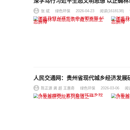
深学笃行习近平
张 斌
绿色环保
2026-04-23
阅读
(1618138)
人民交通网：贵州省现代城乡经济发展
陈正源 龚 超 王惠奇
绿色环保
2026-03-06
阅