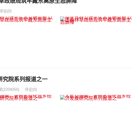
生态文明思想 以正确林草政绩观筑牢藏东高原生态屏障
评论(0)
研究院系列报道之一
读
(2204050)
评论(0)