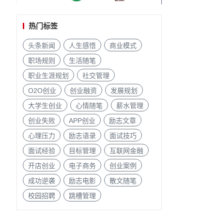
热门标签
头条新闻
人生感悟
商业模式
职场规则
生活随笔
职业生涯规划
社交管理
O2O创业
创业融资
发展规划
大学生创业
心情随笔
薪水管理
创业失败
APP创业
励志文章
心理压力
励志语录
面试技巧
面试经验
目标管理
互联网金融
开店创业
电子商务
创业案例
成功逆袭
励志电影
散文随笔
校园招聘
跳槽管理