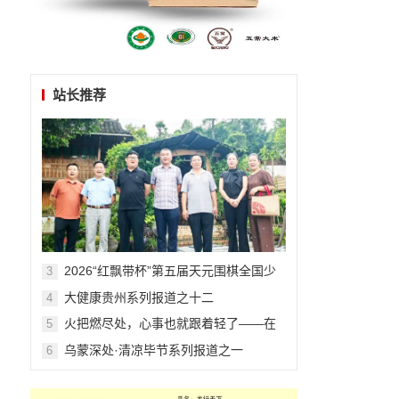
站长推荐
​​​​​​​2026“红飘带杯”第五届天元围棋全国少
3
儿围棋公开赛在贵阳开幕
大健康贵州系列报道之十二
4
火把燃尽处，心事也就跟着轻了——在
5
毕节的夏夜与千年文明相拥
乌蒙深处·清凉毕节系列报道之一
6