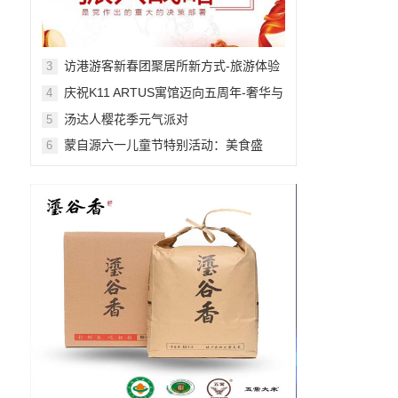
访港游客新春团聚居所新方式-旅游体验
3
舒适感提升
庆祝K11 ARTUS寓馆迈向五周年-奢华与
4
艺术的非凡融合
汤达人樱花季元气派对
5
蒙自源六一儿童节特别活动：美食盛
6
宴，快乐无限