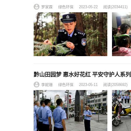
罗家霖
绿色环保
2023-05-22
阅读
(2034411)
黔山田园梦 惠水好花红 平安守护人系
李妮珊
绿色环保
2023-05-11
阅读
(2058692)