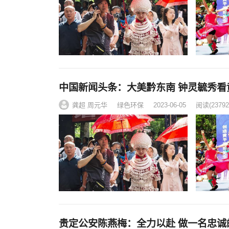
中国新闻头条：大美黔东南 钟灵毓秀看
龚超 周元华
绿色环保
2023-06-05
阅读
(23792
贵定公安陈燕梅：全力以赴 做一名忠诚