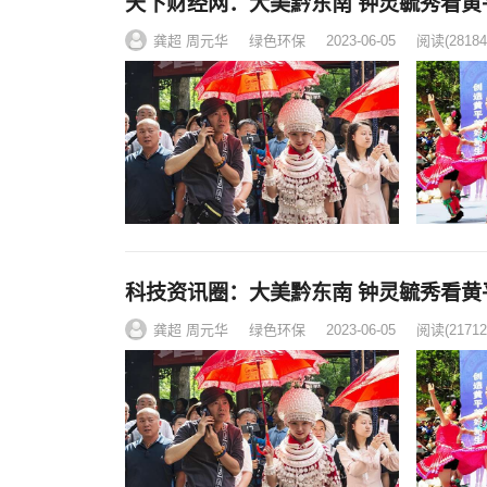
天下财经网：大美黔东南 钟灵毓秀看黄
龚超 周元华
绿色环保
2023-06-05
阅读
(28184
科技资讯圈：大美黔东南 钟灵毓秀看黄
龚超 周元华
绿色环保
2023-06-05
阅读
(21712