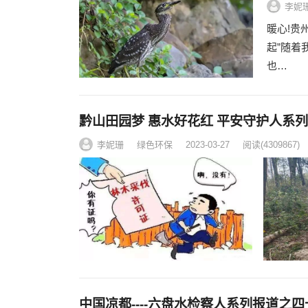
李妮
暖心!贵
起”随着
也…
黔山田园梦 惠水好花红 平安守护人系
李妮珊
绿色环保
2023-03-27
阅读
(4309867)
中国凉都----六盘水检察人系列报道之四