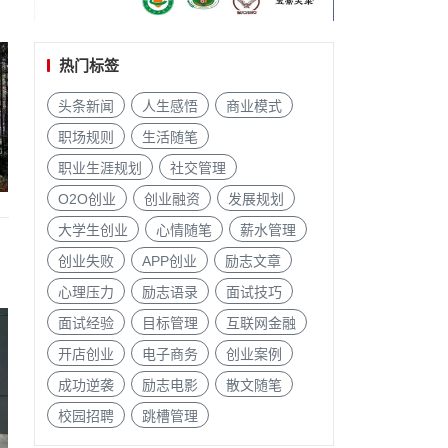
热门标签
头条新闻
人生感悟
商业模式
职场规则
生活随笔
职业生涯规划
社交管理
O2O创业
创业融资
发展规划
大学生创业
心情随笔
薪水管理
创业失败
APP创业
励志文章
心理压力
励志语录
面试技巧
面试经验
目标管理
互联网金融
开店创业
电子商务
创业案例
成功逆袭
励志电影
散文随笔
校园招聘
跳槽管理