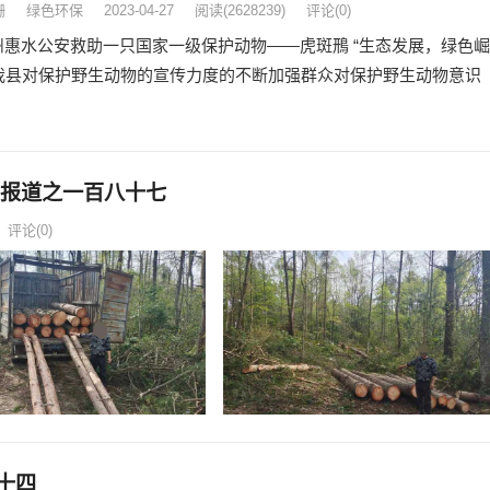
珊
绿色环保
2023-04-27
阅读
(2628239)
评论(0)
州惠水公安救助一只国家一级保护动物——虎斑鳽 “生态发展，绿色崛
我县对保护野生动物的宣传力度的不断加强群众对保护野生动物意识
列报道之一百八十七
评论(0)
十四