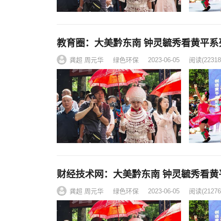
教育圈：大美黔东南 钟灵毓秀看黄平系
龚超 周元华
绿色环保
2023-06-05
阅读
(22318
财经技术网：大美黔东南 钟灵毓秀看黄
龚超 周元华
绿色环保
2023-06-05
阅读
(21276