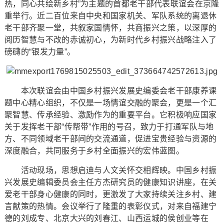
热，同心共绘新乡村”为主题的首都老干部代表联谊会在京隆
重举行。近二百位来自中央和国家机关、军队系统的离退休
老干部齐聚一堂，共叙家国情怀，共商振兴之策，以深厚的
阅历智慧与不改的赤诚初心，为新时代乡村振兴战略注入了
磅礴的“银发力量”。
本次联谊会由中国乡村振兴发展史编委会老干部康养课
题中心精心组织，不仅是一场情谊交融的聚会，更是一个汇
聚智慧、传承经验、激励作为的重要平台。它积极响应国家
关于发挥老干部“传帮带”作用的号召，致力于打通军队与地
方、不同领域老干部间的交流通道，促进宝贵经验与资源的
深度融合，共同服务于乡村全面振兴的宏伟蓝图。
活动现场，思想启迪与人文关怀交相辉映。中国乡村振
兴发展史编辑委员会主任方杰研究员的健康知识讲座，在关
爱老干部身心健康的同时，更激发了大家持续关注乡村、建
言献策的热情。会议举行了隆重的表彰仪式，对来自福建宁
德的刘成专、北京大兴的刘春江、山西运城的侯创业等在