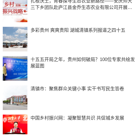
扎根沃土，青春探寻生态农业新路径——安庆师大
三下乡团队赴庐江县金乔生态农业有限公司开展调
研
多彩贵州 爽爽贵阳 湖城清镇系列报道之四十五
十五五开局之年，贵州如何破局？100位专家共绘发
展蓝图
清镇市：聚焦群众关键小事 实干书写民生答卷
中国乡村振兴网：凝聚智慧共识 共促城乡发展