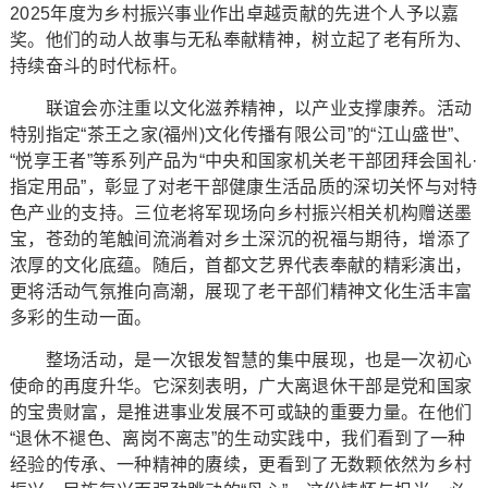
2025年度为乡村振兴事业作出卓越贡献的先进个人予以嘉
奖。他们的动人故事与无私奉献精神，树立起了老有所为、
持续奋斗的时代标杆。
联谊会亦注重以文化滋养精神，以产业支撑康养。活动
特别指定“茶王之家(福州)文化传播有限公司”的“江山盛世”、
“悦享王者”等系列产品为“中央和国家机关老干部团拜会国礼·
指定用品”，彰显了对老干部健康生活品质的深切关怀与对特
色产业的支持。三位老将军现场向乡村振兴相关机构赠送墨
宝，苍劲的笔触间流淌着对乡土深沉的祝福与期待，增添了
浓厚的文化底蕴。随后，首都文艺界代表奉献的精彩演出，
更将活动气氛推向高潮，展现了老干部们精神文化生活丰富
多彩的生动一面。
整场活动，是一次银发智慧的集中展现，也是一次初心
使命的再度升华。它深刻表明，广大离退休干部是党和国家
的宝贵财富，是推进事业发展不可或缺的重要力量。在他们
“退休不褪色、离岗不离志”的生动实践中，我们看到了一种
经验的传承、一种精神的赓续，更看到了无数颗依然为乡村