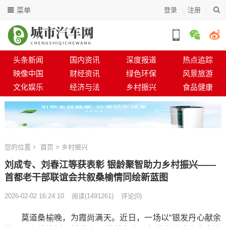
菜单
登录
注册
头条新闻
国内资讯
深度报道
热点追踪
映像中国
财经资讯
绿色环保
风景旅游
文化娱乐
经济与法
乡村振兴
食品健康
您的位置
首页
>
乡村振兴
刘成专、刘春江等获表彰 银龄聚智助力乡村振兴——
首都老干部联谊会共叙桑榆情同绘新蓝图
2026-02-02 16:24:10
阅读
(
1491261)
评论(0)
莫道桑榆晚，为霞尚满天。近日，一场以“银发丹心献余