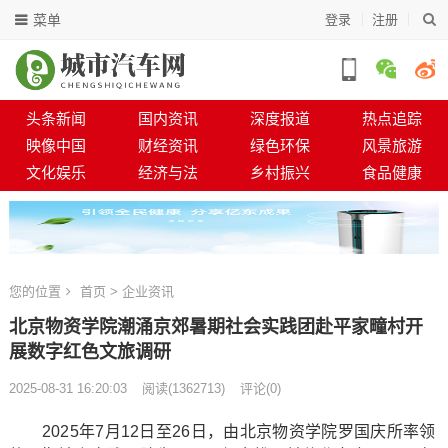
菜单
登录
注册
头条新闻
国内资讯
深度报道
热点追踪
映像中国
财经资讯
绿色环保
风景旅游
文化娱乐
经济与法
乡村振兴
食品健康
您的位置
首页
>
企业资讯
北京物资学院潮涌京郊暑期社会实践团赴平家疃村开
展数字红色文旅调研
2025-08-31 16:20:03
阅读
(
1362713)
评论(0)
2025年7月12日至26日，由北京物资学院罗国庆所率领