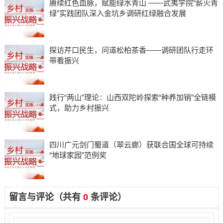
赓续红色血脉，赋能绿水青山 ——武夷学院“薪火青
绿”实践团队深入金坑乡调研红绿融合发展
探访芹口民生，问道松柏茶香——调研团队行走环
带看振兴
践行“两山”理论：山西双陀岭探索“种养加销”全链模
式，助力乡村振兴
四川广元剑门蜀道（翠云廊）获联合国全球可持续
“地球家园”范例奖
留言与评论（共有
0
条评论）