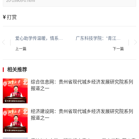
20-15905-0.html
打赏
爱心助学传温暖，情系教育润童心 ——“领梦者・未来” 团队向渣坪九年一贯制学校捐赠物资
广东科技学院：“青江银鲤”突击队深耕东莞鲤鱼洲 青春力量助燃乡村振兴
上一篇
下一篇
相关推荐
综合信息网：贵州省现代城乡经济发展研究院系列
报道之一
经济建设网：贵州省现代城乡经济发展研究院系列
报道之一