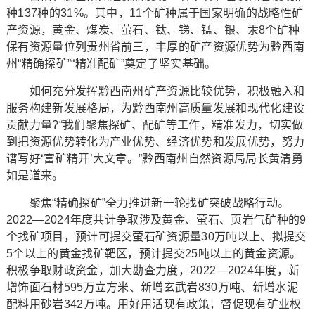
种137种的31%。其中，11个矿种属于国家明确的战略性矿
产资源，黄金、煤炭、萤石、钛、锑、锰、银、汞8个矿种
保有资源量位列贵州省前三，丰厚的矿产资源优势为黔西南
州“精确探矿”“精准配矿”奠定了坚实基础。
如何充分发挥黔西南州矿产资源比较优势，积极融入和
服务构建新发展格局，为黔西南州高质量发展和现代化建设
贡献力量?“我们聚焦探矿、配矿等工作，精准发力，切实做
到把资源优势转化为产业优势、经济优势和发展优势，努力
谱写好‘富矿精开’大文章。”黔西南州自然资源局局长黄清勇
如是道来。
聚焦“精确探矿”全力推进新一轮找矿突破战略行动。
2022—2024年度共计争取涉及黄金、萤石、页岩气矿种的9
个找矿项目，预计可提交萤石矿资源量30万吨以上、拟提交
5个以上的黄金找矿靶区，预计提交25吨以上的黄金资源。
积极争取财政资金，加大勘查力度，2022—2024年度，新
增饰面石材595万立方米、新增玄武岩830万吨、新增水泥
配料用砂岩342万吨。用好用活现有政策，督促现有矿业权