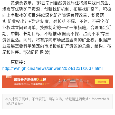
黄清勇表示，“黔西南州自然资源局还将聚焦我州黄金、
煤炭等优势矿产资源，创新找矿机制、拓展找矿空间，积极
向上争取找矿项目;持续深化矿产资源管理改革，积极落
实‘矿业权出让+登记’制度，对长期‘不探、不建、不采’的矿
业权建立问题清单，按照制定的一矿一策措施，合理确定近
期、中期、长期目标，不断推动‘圈而不探、占而不采’存量
资源盘活。同时，将有序向市场配置亟需的矿业权，根据产
业发展需要科学确定向市场投放矿产资源的总量、结构、布
局和时序。”(彭纪超 杨 波)
原链接：
http://hwhigh.cn/a/news/xinwen/2024/1231/1637.html
本文来源于网络，不代表门户网站立场，转载请注明出处：/showinfo-9-
14347-0.html