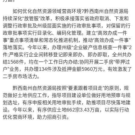
如何优化自然资源领域营商环境?黔西南州自然资源局
持续深化“放管服”改革，积极承接落实省政府取消、下发和
调整行政审批及州级层面实施的行政审批事项，对保留的行
政审批事项实行目录化、编码化管理。建立“高效办成一件
事”重点事项清单和常态化推进机制，推动“高效办成一件事”
落地落实。今年以来，办理州级“企业破产信息核查一件事”2
件;严格实行企业间转移登记即来即办、即办即取，全州共办
结1568件，均在一个工作日内办结;协同开展二手房“带押过
户”业务，共办理134件涉及抵押金额5960万元，有效激发了
二手房市场活力。
黔西南州自然资源局按照“要素跟着项目走”的原则，规
范做好土地供应工作，指导项目建设单位做好用地预审与规
划选址，有序申报相关用地审批手续，助推项目尽快落地建
设。今年以来，有序供应土地662宗3.43万亩，以实际行动
优化营商环境，助力招商引资。