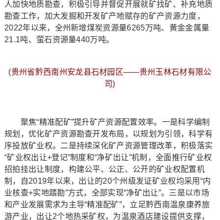
人加快地质勘查，积极引导并督促开展就矿找矿、补充地质
勘查工作，加大发掘和开发矿产地赋存的矿产资源力度，
2022年以来，全州新增煤炭资源量6265万吨、黄金金属量
21.1吨、萤石资源量440万吨。
(贵州省黔西南州安龙县石材园区——贵州玉林石材有限公
司)
聚焦“精准配矿”提升矿产资源配置效率。一是科学编制
规划，优化矿产资源勘查开发布局，以规划为引领，科学有
序投放矿业权。二是持续深化矿产资源管理改革，积极落实
“矿业权出让+登记”制度和“净矿出让”机制，全面推行矿业权
招拍挂出让制度，构建公平、公正、公开的矿业权配置机
制，自2019年以来，出让的20个州级发证矿业权均采用“内
业核查+实地踏勘”方式，全部实现“净矿出让”。三是以市场
和产业发展需求为主导“精准配矿”，立足黔西南温泉康养旅
游产业，出让2个地热采矿权，为温泉酒店建设提供支撑，