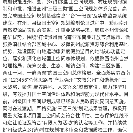
局加快推进州、县、乡(镇)级国土空间规划、村庄规划的编
制和审批，推进全州“三级三类”国土空间规划体系完善，高
效完成国土空间规划基础信息平台“一张图”及实施监督系统
建立。在州、县级国土空间规划编制论证过程中，黔西南州
自然资源局贯彻落实省、州重要战略要求，聚焦本州资源和
能矿优势，围绕“打造贵州面向南亚东南亚开放节点城市、做
强黔滇桂结合部区域中心、发挥贵州能源资源综合利用基地
优势、建设国际山地运动康养度假旅游目的地”核心功能定
位。落实和深化省域国土空间总体规划，依据黔西南州自然
地理格局，统筹农业、生态、城镇空间，构建“三区多园、
两江一河、一群两翼”的国土空间总体格局。全面落实黔西南
州 “123456”总体思路与“产业强州”“文教兴州”“和谐稳州” 三
大战略，聚焦“康养胜地、人文兴义”城市定位，聚力转型升
级，有效提升国土空间治理体系和治理能力现代化水平。目
前，州级国土空间规划成果已经省人民政府批复同意实施。
同时在过渡期，严格实施“三区三线”划定成果管理，积极开
展重大建设项目国土空间规划符合性评估、生态保护红线不
可避让论证及符合“有限人为活动”的认定等工作。并持续做
好州级试点乡(镇)村庄规划技术审查和数据质检工作，确保