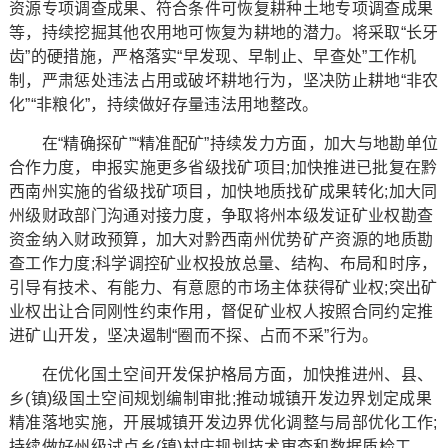
资源专项调查成果、符合条件可恢复耕种土地专项调查成果
等，持续挖掘其他农用地可恢复为耕地的潜力。将采取“长牙
齿”的硬措施，严格落实“早发现、早制止、早查处”工作机
制，严肃惩处违法占用或破坏耕地行为，坚决防止耕地“非农
化”“非粮化”，持续做好存量违法用地整改。
在“精确探矿”“精准配矿”持续发力方面，加大与地勘单位
合作力度，申报实施更多省级找矿项目;加快推进已批复在黔
西南州实施的省级找矿项目，加快地质找矿成果转化;加大同
州级财政部门沟通对接力度，争取将州本级发证矿业权勘查
资金纳入财政预算，加大对黔西南州优势矿产资源的地质勘
查工作力度;科学调控矿业权投放总量、结构、布局和时序，
引导有技术、有能力、有意愿的市场主体获得矿业权;突出矿
业权出让合同刚性约束作用，督促矿业权人按照合同约定推
进矿山开发，坚决遏制“圈而不探、占而不采”行为。
在优化国土空间开发保护格局方面，加快推进州、县、
乡(镇)级国土空间规划编制审批;推动城镇开发边界划定成果
精准落地实施，开展城镇开发边界优化调整与局部优化工作;
持续做好州级试点乡(镇)村庄规划技术审查和数据质检工