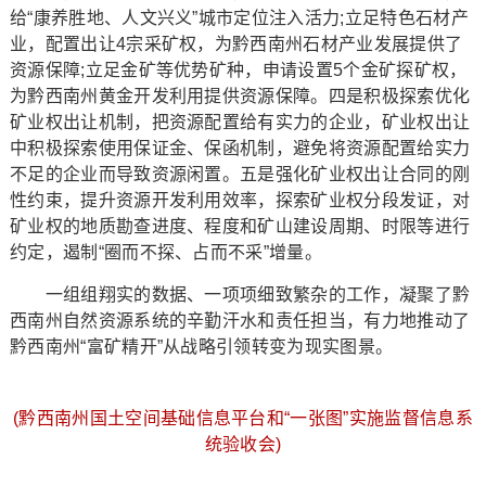
给“康养胜地、人文兴义”城市定位注入活力;立足特色石材产
业，配置出让4宗采矿权，为黔西南州石材产业发展提供了
资源保障;立足金矿等优势矿种，申请设置5个金矿探矿权，
为黔西南州黄金开发利用提供资源保障。四是积极探索优化
矿业权出让机制，把资源配置给有实力的企业，矿业权出让
中积极探索使用保证金、保函机制，避免将资源配置给实力
不足的企业而导致资源闲置。五是强化矿业权出让合同的刚
性约束，提升资源开发利用效率，探索矿业权分段发证，对
矿业权的地质勘查进度、程度和矿山建设周期、时限等进行
约定，遏制“圈而不探、占而不采”增量。
一组组翔实的数据、一项项细致繁杂的工作，凝聚了黔
西南州自然资源系统的辛勤汗水和责任担当，有力地推动了
黔西南州“富矿精开”从战略引领转变为现实图景。
(黔西南州国土空间基础信息平台和“一张图”实施监督信息系
统验收会)