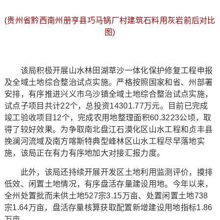
(贵州省黔西南州册亨县巧马锅厂村建筑石料用灰岩前后对比
图)
该局积极开展山水林田湖草沙一体化保护修复工程申报
及全域土地综合整治试点实施。严格按照国家和省、州部署
安排，有序推进兴义市乌沙镇全域土地综合整治试点实施，
试点子项目共计22个，总投资14301.77万元。目前已完成
竣工验收项目12个，完成农用地整理面积60.3223公顷，取
得了较好效果。为争取南北盘江石漠化区山水工程和贞丰县
挽澜河流域及南方喀斯特典型峰林区山水工程尽早落地实
施，该局正在有力有序地加大对接汇报力度。
此外，该局还持续开展开发区土地利用监测评价，摸排
低效、闲置土地情况，有序盘活存量建设用地。今年以来，
全州处置批而未供土地527宗3.15万亩、处置闲置土地738
宗1.64万亩，盘活存量核算获取配置新增建设用地指标1.86
万亩。