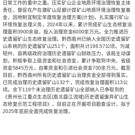
日常工作的重中之重。压实矿山企业地质环境治理恢复主体
责任，督促在产在建矿山足额计提矿山地质环境治理恢复基
金，因地制宜制定年度恢复治理方案(计划)，扎实履行矿山
环境恢复治理义务，2024年以来，累计完成矿山生态修复治
理面积3900余亩，投入治理资金6000余万元。全力推进历
史遗留矿山生态修复治理。黔西南州已纳入全国历史遗留矿
山系统的历史遗留矿山251个，面积共计198.57公顷。为减
轻州、县两级政府治理历史遗留矿山财政压力，该局主动谋
划，积极争取上级资金和社会资金，累计争取到中央、省级
资金5845万元，自筹资金和引进社会资金700余万元，截至
目前，黔西南州所有历史遗留矿山治理资金全部得到落实，
已完成治理历史遗留矿山132个，完成恢复治理面积113公
顷。余下119个未治理历史遗留矿山全部纳入已争取到的
《贵州长江重点生态区(南北盘江流域)历史遗留废弃矿山生
态修复示范工程项目》，目前正在开展项目勘查设计，拟于
2025年底前全面完成恢复治理。