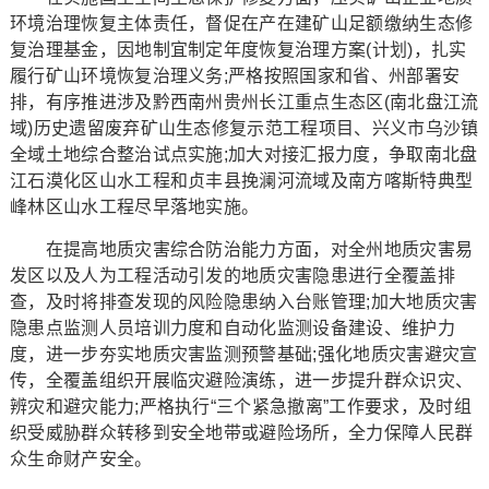
环境治理恢复主体责任，督促在产在建矿山足额缴纳生态修
复治理基金，因地制宜制定年度恢复治理方案(计划)，扎实
履行矿山环境恢复治理义务;严格按照国家和省、州部署安
排，有序推进涉及黔西南州贵州长江重点生态区(南北盘江流
域)历史遗留废弃矿山生态修复示范工程项目、兴义市乌沙镇
全域土地综合整治试点实施;加大对接汇报力度，争取南北盘
江石漠化区山水工程和贞丰县挽澜河流域及南方喀斯特典型
峰林区山水工程尽早落地实施。
在提高地质灾害综合防治能力方面，对全州地质灾害易
发区以及人为工程活动引发的地质灾害隐患进行全覆盖排
查，及时将排查发现的风险隐患纳入台账管理;加大地质灾害
隐患点监测人员培训力度和自动化监测设备建设、维护力
度，进一步夯实地质灾害监测预警基础;强化地质灾害避灾宣
传，全覆盖组织开展临灾避险演练，进一步提升群众识灾、
辨灾和避灾能力;严格执行“三个紧急撤离”工作要求，及时组
织受威胁群众转移到安全地带或避险场所，全力保障人民群
众生命财产安全。