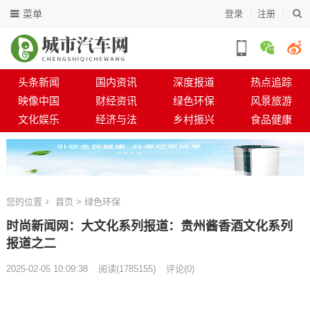
菜单
登录
注册
头条新闻
国内资讯
深度报道
热点追踪
映像中国
财经资讯
绿色环保
风景旅游
文化娱乐
经济与法
乡村振兴
食品健康
您的位置
首页
>
绿色环保
时尚新闻网：大文化系列报道：贵州酱香酒文化系列
报道之二
2025-02-05 10:09:38
阅读
(
1785155)
评论(0)