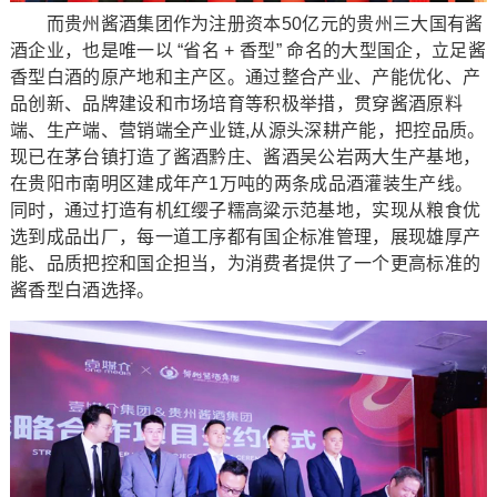
而贵州酱酒集团作为注册资本50亿元的贵州三大国有酱
酒企业，也是唯一以 “省名 + 香型” 命名的大型国企，立足酱
香型白酒的原产地和主产区。通过整合产业、产能优化、产
品创新、品牌建设和市场培育等积极举措，贯穿酱酒原料
端、生产端、营销端全产业链,从源头深耕产能，把控品质。
现已在茅台镇打造了酱酒黔庄、酱酒吴公岩两大生产基地，
在贵阳市南明区建成年产1万吨的两条成品酒灌装生产线。
同时，通过打造有机红缨子糯高粱示范基地，实现从粮食优
选到成品出厂，每一道工序都有国企标准管理，展现雄厚产
能、品质把控和国企担当，为消费者提供了一个更高标准的
酱香型白酒选择。