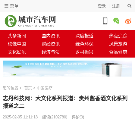
菜单
登录
注册
头条新闻
国内资讯
深度报道
热点追踪
映像中国
财经资讯
绿色环保
风景旅游
文化娱乐
经济与法
乡村振兴
食品健康
您的位置
首页
>
中国医疗
志丹科技网：大文化系列报道：贵州酱香酒文化系列
报道之二
2025-02-05 11:11:18
阅读
(
2102780)
评论(0)