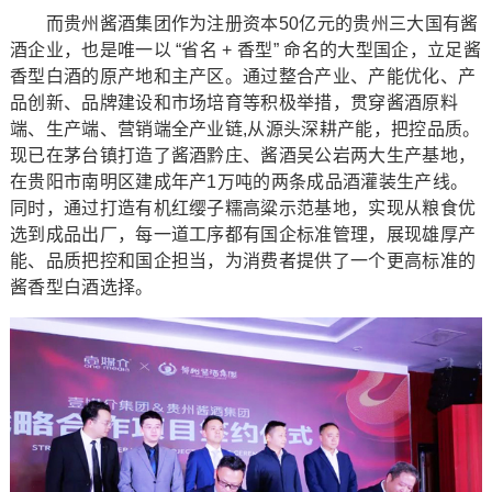
而贵州酱酒集团作为注册资本50亿元的贵州三大国有酱
酒企业，也是唯一以 “省名 + 香型” 命名的大型国企，立足酱
香型白酒的原产地和主产区。通过整合产业、产能优化、产
品创新、品牌建设和市场培育等积极举措，贯穿酱酒原料
端、生产端、营销端全产业链,从源头深耕产能，把控品质。
现已在茅台镇打造了酱酒黔庄、酱酒吴公岩两大生产基地，
在贵阳市南明区建成年产1万吨的两条成品酒灌装生产线。
同时，通过打造有机红缨子糯高粱示范基地，实现从粮食优
选到成品出厂，每一道工序都有国企标准管理，展现雄厚产
能、品质把控和国企担当，为消费者提供了一个更高标准的
酱香型白酒选择。