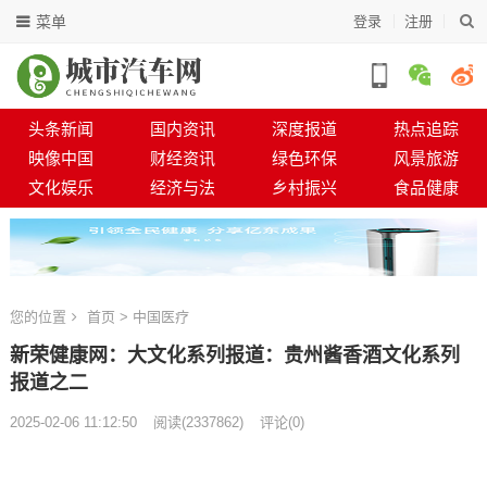
菜单
登录
注册
头条新闻
国内资讯
深度报道
热点追踪
映像中国
财经资讯
绿色环保
风景旅游
文化娱乐
经济与法
乡村振兴
食品健康
您的位置
首页
>
中国医疗
新荣健康网：大文化系列报道：贵州酱香酒文化系列
报道之二
2025-02-06 11:12:50
阅读
(
2337862)
评论(0)