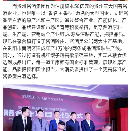
而贵州酱酒集团作为注册资本50亿元的贵州三大国有酱
酒企业，也是唯一以 “省名 + 香型” 命名的大型国企，立足酱
香型白酒的原产地和主产区。通过整合产业、产能优化、产
品创新、品牌建设和市场培育等积极举措，贯穿酱酒原料
端、生产端、营销端全产业链,从源头深耕产能，把控品质。
现已在茅台镇打造了酱酒黔庄、酱酒吴公岩两大生产基地，
在贵阳市南明区建成年产1万吨的两条成品酒灌装生产线。
同时，通过打造有机红缨子糯高粱示范基地，实现从粮食优
选到成品出厂，每一道工序都有国企标准管理，展现雄厚产
能、品质把控和国企担当，为消费者提供了一个更高标准的
酱香型白酒选择。