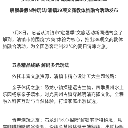
解锁暑假N种玩法!清镇39项文商教体旅融合活动发布
7月8日，记者从清镇市“避暑季”文旅活动新闻通气会了
解到，清镇市将围绕“六爽”体验为核心，推出39项文商教体
旅融合活动，为全国游客定制22℃的夏日清凉之旅。
五条精品线路 解码多元玩法
依托丰富文旅资源，清镇市精心设计五大主题线路：
亲子休闲之旅：恐龙小镇探秘远古生物，四季贵州水上
乐园畅享亲子嬉水，时光贵州古镇穿越明清商驿文化，全程
融入科普互动与自然体验，打造家庭出游优选。
青春潮玩之旅：石龙洞“地心探险”解锁喀斯特秘境，悬
崖咖啡俯瞰峡谷奇观，滑翔伞基地体验云端翱翔，串联极限