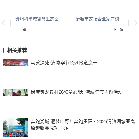
贵州科学城智慧生态全媒体体验行活动启动
清镇市这场企业家座谈干货满满，看看聊了些啥?
上一篇
下一篇
相关推荐
乌蒙深处·清凉毕节系列报道之一
岗度镇龙泉村26℃童心“岗”湾端午节主题活动
奔跑湖城 逐梦山野！奔跑贵阳・2026清镇湖城亚高
原越野赛成功举办