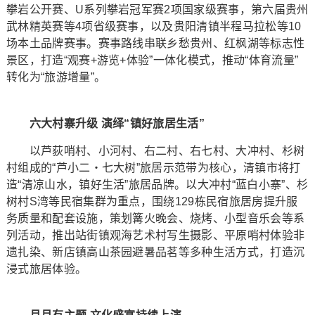
攀岩公开赛、U系列攀岩冠军赛2项国家级赛事，第六届贵州
武林精英赛等4项省级赛事，以及贵阳清镇半程马拉松等10
场本土品牌赛事。赛事路线串联乡愁贵州、红枫湖等标志性
景区，打造“观赛+游览+体验”一体化模式，推动“体育流量”
转化为“旅游增量”。
六大村寨升级 演绎“镇好旅居生活”
以芦荻哨村、小河村、右二村、右七村、大冲村、杉树
村组成的“芦小二・七大树”旅居示范带为核心，清镇市将打
造“清凉山水，镇好生活”旅居品牌。以大冲村“蓝白小寨”、杉
树村S湾等民宿集群为重点，围绕129栋民宿旅居房提升服
务质量和配套设施，策划篝火晚会、烧烤、小型音乐会等系
列活动，推出站街镇观海艺术村写生摄影、平原哨村体验非
遗扎染、新店镇高山茶园避暑品茗等多种生活方式，打造沉
浸式旅居体验。