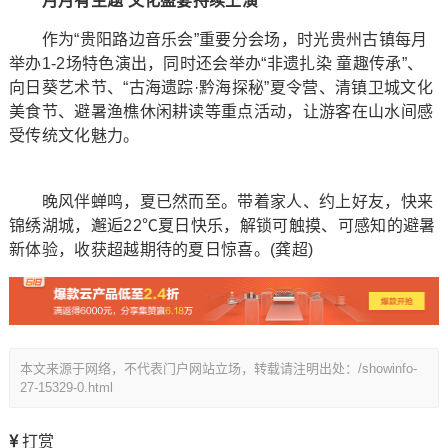
月月有主题 文化盛宴持续上演
作为“贵阳路边音乐会”重要分会场，时光贵州古镇每月
举办1-2场特色演出，同时还会举办“非遗扎染 童趣传承”、
向日葵艺术节、“古海遗踪·黔海探秘”夏令营、清镇卫城文化
美食节、避暑渔樵休闲耕读等重点活动，让游客在山水间感
受传统文化魅力。
晚风伴蝉鸣，夏已然而至。带着家人、约上好友，快来
锦绣湖城，邂逅22℃夏日快乐，解锁可触摸、可感知的避暑
新体验，收获超越期待的夏日惊喜。(龚超)
本文来源于网络，不代表门户网站立场，转载请注明出处：/showinfo-
27-15329-0.html
打赏