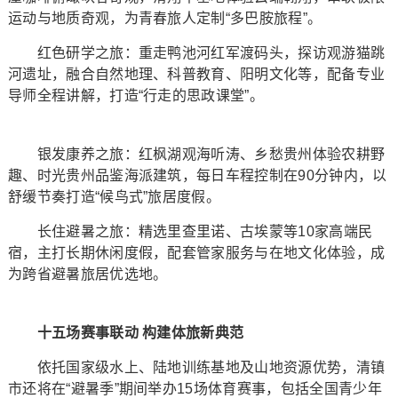
运动与地质奇观，为青春旅人定制“多巴胺旅程”。
红色研学之旅：重走鸭池河红军渡码头，探访观游猫跳
河遗址，融合自然地理、科普教育、阳明文化等，配备专业
导师全程讲解，打造“行走的思政课堂”。
银发康养之旅：红枫湖观海听涛、乡愁贵州体验农耕野
趣、时光贵州品鉴海派建筑，每日车程控制在90分钟内，以
舒缓节奏打造“候鸟式”旅居度假。
长住避暑之旅：精选里查里诺、古埃蒙等10家高端民
宿，主打长期休闲度假，配套管家服务与在地文化体验，成
为跨省避暑旅居优选地。
十五场赛事联动 构建体旅新典范
依托国家级水上、陆地训练基地及山地资源优势，清镇
市还将在“避暑季”期间举办15场体育赛事，包括全国青少年