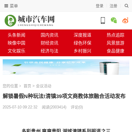
菜单
登录
注册
头条新闻
国内资讯
深度报道
热点追踪
映像中国
财经资讯
绿色环保
风景旅游
文化娱乐
经济与法
乡村振兴
食品健康
您的位置
首页
>
会议活动
解锁暑假N种玩法!清镇39项文商教体旅融合活动发布
2025-07-10 09:22:32
阅读
(
2003414)
评论(0)
多彩贵州 爽爽贵阳 湖城清镇系列报道之三