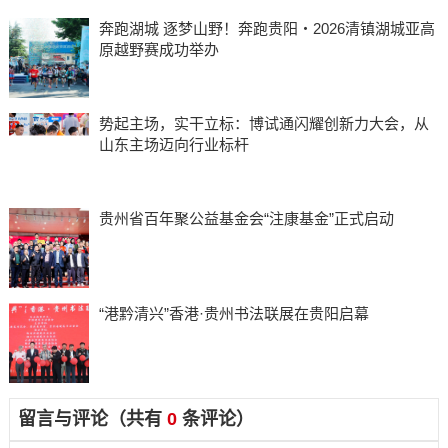
奔跑湖城 逐梦山野！奔跑贵阳・2026清镇湖城亚高
原越野赛成功举办
势起主场，实干立标：博试通闪耀创新力大会，从
山东主场迈向行业标杆
贵州省百年聚公益基金会“注康基金”正式启动
“港黔清兴”香港·贵州书法联展在贵阳启幕
留言与评论（共有
0
条评论）