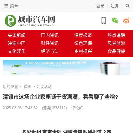
菜单
登录
注册
头条新闻
国内资讯
深度报道
热点追踪
映像中国
财经资讯
绿色环保
风景旅游
文化娱乐
经济与法
乡村振兴
食品健康
您的位置
首页
>
会议活动
清镇市这场企业家座谈干货满满，看看聊了些啥?
2025-08-06 17:48:32
阅读
(
1878112)
评论(0)
多彩贵州 爽爽贵阳 湖城清镇系列报道之四