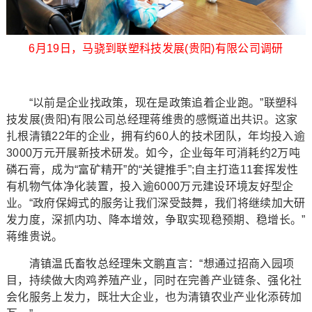
6月19日，马骁到联塑科技发展(贵阳)有限公司调研
“以前是企业找政策，现在是政策追着企业跑。”联塑科
技发展(贵阳)有限公司总经理蒋维贵的感慨道出共识。这家
扎根清镇22年的企业，拥有约60人的技术团队，年均投入逾
3000万元开展新技术研发。如今，企业每年可消耗约2万吨
磷石膏，成为“富矿精开”的“关键推手”;自主打造11套挥发性
有机物气体净化装置，投入逾6000万元建设环境友好型企
业。“政府保姆式的服务让我们深受鼓舞，我们将继续加大研
发力度，深抓内功、降本增效，争取实现稳预期、稳增长。”
蒋维贵说。
清镇温氏畜牧总经理朱文鹏直言：“想通过招商入园项
目，持续做大肉鸡养殖产业，同时在完善产业链条、强化社
会化服务上发力，既壮大企业，也为清镇农业产业化添砖加