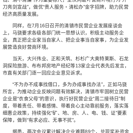
刀亮剑宣战”，做优“贵人服务・清松办”金字招牌，助力民营
经济高质量发展。
同样，在7月16日召开的清镇市民营企业发展座谈会
上，马骁要求各级各部门统一思想认识，积极主动服务企
业，真正把企业家当自家人、把企业事当自家事，为企业发
展营造良好营商环境。
当天，大兴伟业、正和天筑、杉杉广大奥特莱斯、石龙
洞探险旅游、布布邦房地产经纪等13家企业代表先后发言，
市直有关部门逐一回应企业意见诉求。
“不为办不成事找借口，多为办成事找办法”，正如马骁
所言，为推动企业反映问题有效解决，清镇市牢固树立民营
企业是“衣食父母”的意识，执行好民营企业“周二接待日”制
度，带着责任、带着感情、带着良心主动靠前服务，落实落
细惠企政策，持续强化“矿、地、房、人、电、钱、证”要素
保障，做到“有求必应、无事不扰”。
据悉，两次会议累计解决企业难题89个，兑现奖补资金