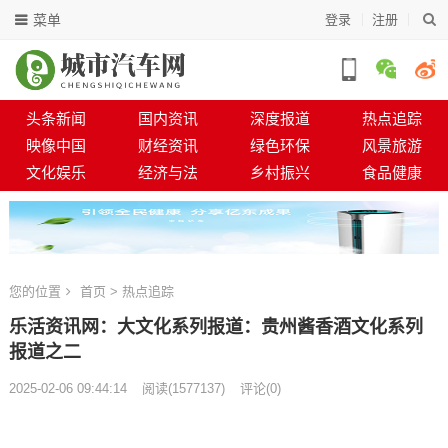
菜单
登录
注册
头条新闻
国内资讯
深度报道
热点追踪
映像中国
财经资讯
绿色环保
风景旅游
文化娱乐
经济与法
乡村振兴
食品健康
您的位置
首页
>
热点追踪
乐活资讯网：大文化系列报道：贵州酱香酒文化系列
报道之二
2025-02-06 09:44:14
阅读
(
1577137)
评论(0)