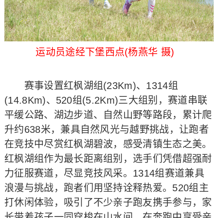
运动员途经下堡西点(杨燕华 摄)
赛事设置红枫湖组(23Km)、1314组
(14.8Km)、520组(5.2Km)三大组别，赛道串联
平缓公路、湖边步道、自然山野等路段，累计爬
升约638米，兼具自然风光与越野挑战，让跑者
在竞技中尽赏红枫湖碧波，感受清镇生态之美。
红枫湖组作为最长距离组别，选手们凭借超强耐
力征服赛道，尽显竞技风采。1314组赛道兼具
浪漫与挑战，跑者们用坚持诠释热爱。520组主
打休闲体验，吸引了不少亲子跑友携手参与，家
长带着孩子一同穿梭在山水间，在奔跑中享受亲