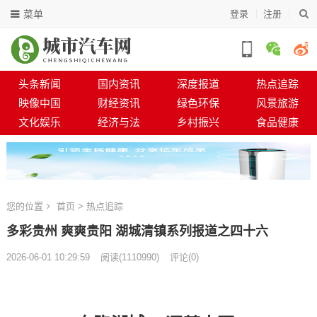
菜单
登录
注册
头条新闻
国内资讯
深度报道
热点追踪
映像中国
财经资讯
绿色环保
风景旅游
文化娱乐
经济与法
乡村振兴
食品健康
您的位置
首页
>
热点追踪
多彩贵州 爽爽贵阳 湖城清镇系列报道之四十六
2026-06-01 10:29:59
阅读
(
1110990)
评论(0)