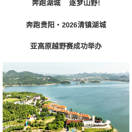
奔跑湖城 逐梦山野!
奔跑贵阳・2026清镇湖城
亚高原
越野赛成功举办