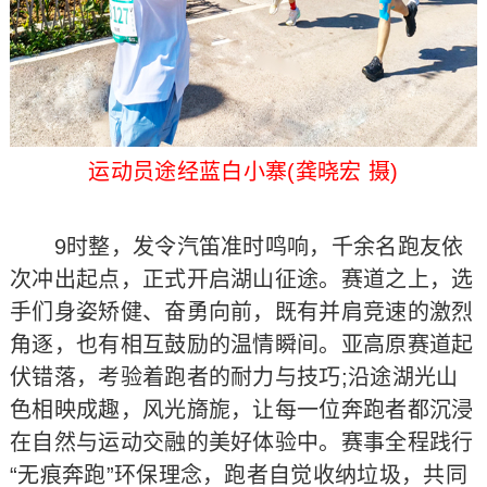
运动员途经蓝白小寨(龚晓宏 摄)
9时整，发令汽笛准时鸣响，千余名跑友依
次冲出起点，正式开启湖山征途。赛道之上，选
手们身姿矫健、奋勇向前，既有并肩竞速的激烈
角逐，也有相互鼓励的温情瞬间。亚高原赛道起
伏错落，考验着跑者的耐力与技巧;沿途湖光山
色相映成趣，风光旖旎，让每一位奔跑者都沉浸
在自然与运动交融的美好体验中。赛事全程践行
“无痕奔跑”环保理念，跑者自觉收纳垃圾，共同