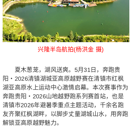
兴隆半岛航拍(杨洪金 摄)
夏木葱茏，湖风送爽。5月31日，奔跑贵
阳・2026清镇湖城亚高原越野赛在清镇市红枫
湖亚高原水上运动中心激情启幕。本次赛事作为
奔跑贵阳・2026山地越野跑系列赛首站，也是
清镇市2026年避暑季重点主题活动，千余名跑
友齐聚红枫湖畔，以脚步丈量湖城山水，用奔跑
解锁亚高原越野魅力。