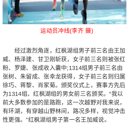
运动员冲线(李齐 摄)
经过激烈角逐，红枫湖组男子前三名由王加
威、杨泽建、甘卫刚斩获，女子前三名则被张红
粉、罗婕、张成收入囊中;1314组男子前三名由
张树、朱留成、张幸龙获得，女子前三名则归属
徐巧、蒋黎、肖家菊。颁奖仪式上，赛事方先后
为1314组、红枫湖组的男女前三名颁奖。“我以
前大多数参加的是路跑，这一次越野对我来说，
有环湖，有穿越山野林间，路况多样，视觉冲击
性更强。”红枫湖组男子第一名王加威说。