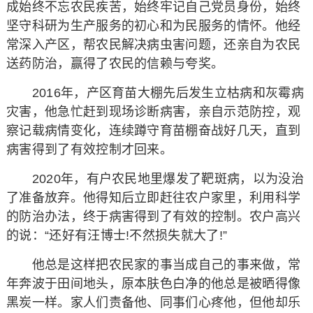
成始终不忘农民疾苦，始终牢记自己党员身份，始终
坚守科研为生产服务的初心和为民服务的情怀。他经
常深入产区，帮农民解决病虫害问题，还亲自为农民
送药防治，赢得了农民的信赖与夸奖。
2016年，产区育苗大棚先后发生立枯病和灰霉病
灾害，他急忙赶到现场诊断病害，亲自示范防控，观
察记载病情变化，连续蹲守育苗棚奋战好几天，直到
病害得到了有效控制才回来。
2020年，有户农民地里爆发了靶斑病，以为没治
了准备放弃。他得知后立即赶往农户家里，利用科学
的防治办法，终于病害得到了有效的控制。农户高兴
的说：“还好有汪博士!不然损失就大了!”
他总是这样把农民家的事当成自己的事来做，常
年奔波于田间地头，原本肤色白净的他总是被晒得像
黑炭一样。家人们责备他、同事们心疼他，但他却乐