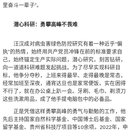
里奋斗一辈子”。
潜心科研：勇攀高峰不畏难
汪汉成对病虫害绿色防控研究有着一种近乎“偏
执”的热情，始终用共产党员冲锋在前的标准要求自
己，始终锚定生产实际问题，潜心研究，刻苦钻研，
向一道道科研难题发起挑战。为了尽早实现科研目
标，他争分夺秒，上班来得最早、走得最晚是常态，
经常加班至深夜，通宵达旦也是家常便饭。实在困得
不行了，就在办公桌上趴一会。牙刷、毛巾、剃须刀
这些洗漱用品，成了他手提电脑包中的必备品。
正是凭借这样勇攀高峰的勇气与勤勉的工作，他
先后主持国家自然科学基金、中国博士后基金、国家
留学基金、贵州省科技厅项目等10余项。2022年，申