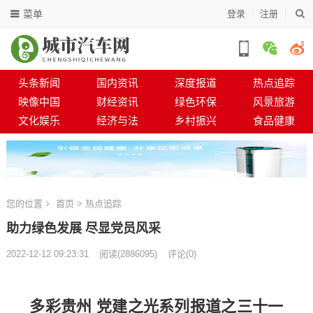
菜单
登录
注册
头条新闻
国内资讯
深度报道
热点追踪
映像中国
财经资讯
绿色环保
风景旅游
文化娱乐
经济与法
乡村振兴
食品健康
您的位置
首页
>
热点追踪
助力绿色发展 尽显党员风采
2022-12-12 09:23:31
阅读
(
2886095)
评论(0)
多彩贵州 党建之光系列报道之三十一