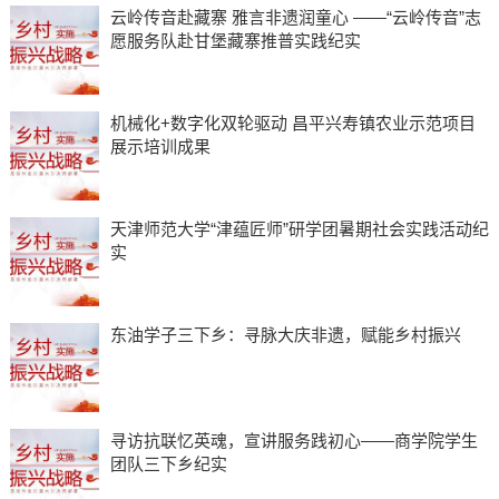
云岭传音赴藏寨 雅言非遗润童心 ——“云岭传音”志
愿服务队赴甘堡藏寨推普实践纪实
机械化+数字化双轮驱动 昌平兴寿镇农业示范项目
展示培训成果
天津师范大学“津蕴匠师”研学团暑期社会实践活动纪
实
东油学子三下乡：寻脉大庆非遗，赋能乡村振兴
寻访抗联忆英魂，宣讲服务践初心——商学院学生
团队三下乡纪实