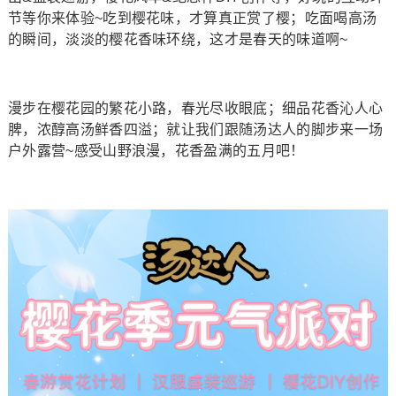
节等你来体验~吃到樱花味，才算真正赏了樱；吃面喝高汤
的瞬间，淡淡的樱花香味环绕，这才是春天的味道啊~
漫步在樱花园的繁花小路，春光尽收眼底；细品花香沁人心
脾，浓醇高汤鲜香四溢；就让我们跟随汤达人的脚步来一场
户外露营~感受山野浪漫，花香盈满的五月吧！