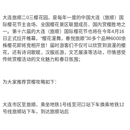
大连旅顺二0三樱花园，是每年一度的中国大连（旅顺）国
际樱花节主会场、全国樱花景区联盟成员、国内赏樱胜地之
一。第十六届的大连（旅顺）国际樱花节也将在今年4月16
日正式拉开帷幕，“樱花漫舞，春悦旅顺”30多个品种6000余
株樱花即将竞相开放！届时游客们不仅可以欣赏到浪漫的樱
花，还有诗词歌赋，汉服巡游，文艺展演等活动，尽情感受
传统赏樱活动的文化魅力和春日氛围；
为大家推荐赏樱攻略如下：
大连市区至旅顺，乘坐地铁1号线至河口站下车换乘地铁12
号线旅顺站下车，到达旅顺站后