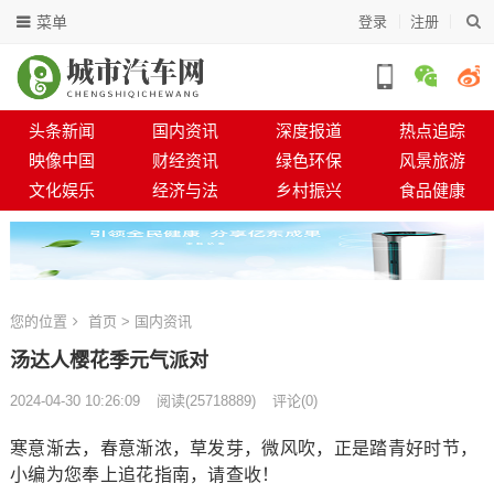
菜单
登录
注册
头条新闻
国内资讯
深度报道
热点追踪
映像中国
财经资讯
绿色环保
风景旅游
文化娱乐
经济与法
乡村振兴
食品健康
您的位置
首页
>
国内资讯
汤达人樱花季元气派对
2024-04-30 10:26:09
阅读
(
25718889)
评论(0)
寒意渐去，春意渐浓，草发芽，微风吹，正是踏青好时节，
小编为您奉上追花指南，请查收！