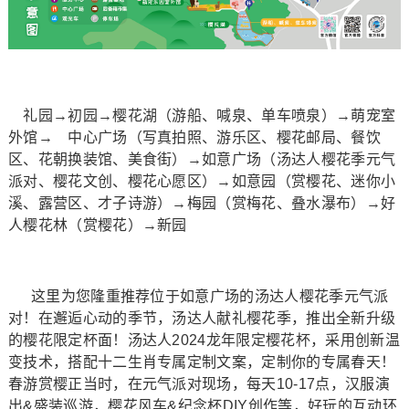
礼园→初园→樱花湖（游船、喊泉、单车喷泉）→萌宠室
外馆→ 中心广场（写真拍照、游乐区、樱花邮局、餐饮
区、花朝换装馆、美食街）→如意广场（汤达人樱花季元气
派对、樱花文创、樱花心愿区）→如意园（赏樱花、迷你小
溪、露营区、才子诗游）→梅园（赏梅花、叠水瀑布）→好
人樱花林（赏樱花）→新园
这里为您隆重推荐位于如意广场的汤达人樱花季元气派
对！在邂逅心动的季节，汤达人献礼樱花季，推出全新升级
的樱花限定杯面！汤达人2024龙年限定樱花杯，采用创新温
变技术，搭配十二生肖专属定制文案，定制你的专属春天！
春游赏樱正当时，在元气派对现场，每天10-17点，汉服演
出&盛装巡游，樱花风车&纪念杯DIY创作等，好玩的互动环