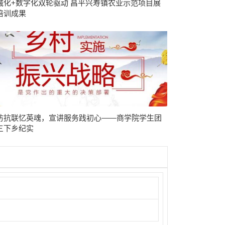
械化+数字化双轮驱动 昌平兴寿镇农业示范项目展
培训成果
访抗联忆英魂，宣讲服务践初心——商学院学生团
三下乡纪实