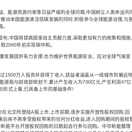
战、能源资源约束等日益严峻的全球问题,中国树立人类命运共
力推动本国能源清洁低碳发展的同时,积极参与全球能源治理,与
路。
布,中国将提高国家自主贡献力度,采取更加有力的政策和措施
取2060年前实现碳中和。
康发展提供有力支撑,也为维护世界能源安全、应对全球气候变
过1500万人投资并获得了收入,获益者涵盖从一线城市到偏远
源局与财政部规划下,累计产生收入为700亿元,产生利润47亿
组织形式上看,已具备上市的基础条件!
份在北交所登陆A股上市,上市前期,逐步实施开放性股权回购,回
束后将不再享受股权带来的任何分红收益,进入回购期间的股权
华新能平台开放股权回购的日期起自行参与回购。中华新能整理