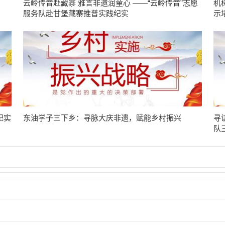
云岭传音赴藏寨 雅言非遗润童心 ——“云岭传音”志愿
机
服务队赴甘堡藏寨推普实践纪实
示
纪实
东油学子三下乡：寻脉大庆非遗，赋能乡村振兴
寻
队