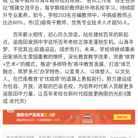
程”让骨干教师与青年教师结对帮扶，“名师工作室”“班主任讲
坛”搭建交流平台，每学期组织教师赴外地名校学习，持续提
升专业素养。如今，学校203名在编教师中，中高级教师占
比达60%，市(区)级骨干教师、优秀专业技术人才超50人。
百年薪火相传，初心历久弥坚。站在建校百年的新起
点，渝南田家炳中学这所百年老校正焕发蓬勃生机。山海寻
梦，不觉其远;前路迢迢，阔步而行。未来，学校将继续秉承
田家炳先生爱国重教的情怀，深化教育教学改革，完善“体育
+艺术+”的模式，推进“多样特色”高中教育发展，打造“体艺
融合，筑梦多元”办学特色，以爱育人、以体塑人、以文化
人，在巴南教育“扩优提质”的道路上勇毅前行，努力建设成
为包容、开放、进取的巴渝名校，为培养时代新人贡献更多
渝南田中力量，让百年老校在新时代绽放更绚丽的光彩!(唐
成 龙代洪)
本文来源于网络，不代表门户网站立场，转载请注明出处：/showinfo-2-