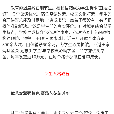
教育的温度藏在细节里。校长信箱成为学生诉求“直达通
道”，食堂菜谱优化、宿舍空调改造、校园文化打造，学生的
合理建议总能及时落地，“唐成书记一点架子都没有，有问题
找他准能解决。”这是学生们的真实评价。针对城乡结合部学
生特点，学校建成标准化心理健康室，心理学硕士专职教师
构建预防、预警、干预“三预”机制，近三年开展个体咨询
800余人次、团体辅导60余场，为学生心灵护航。香港田家
炳基金会“励志奖学金”与学校爱心助学金、品学兼优奖学
金，每年发放近10万元，让每个孩子都能在爱中成长。
新生入格教育
体艺双擎强特色 赛场艺苑绽芳华
基于“为学生成长奠基，走多元化发展”的理念，渝南田