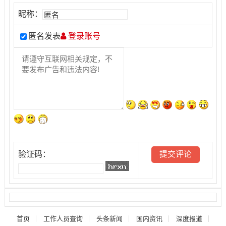
昵称：
匿名发表
登录账号
验证码：
首页
工作人员查询
头条新闻
国内资讯
深度报道