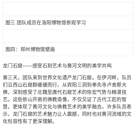
图三 团队成员在洛阳博物馆参观学习
图四：郑州博物馆壁画
龙门石窟——感受石刻艺术与黄河文明的美学共鸣
第三天，团队来到世界文化遗产龙门石窟。在伊河畔，队员
们沿西山石窟群缓缓而行，从宾阳三洞到奉先寺卢舍那大
佛，深刻感受了北魏至唐代石窟艺术的恢宏气势与精湛技
艺。这些依山开凿的佛教造像，不仅见证了古代工匠的智
慧，更体现了黄河文化与佛教艺术的美学融合。许多队员表
示，龙门石窟的艺术魅力让人震撼，同时也对黄河流域的文
化包容性有了更深理解。