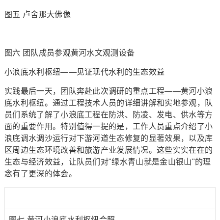
图五 卢舍那大佛像
图六 团队成员参观黄河水文观测设备
小浪底水利枢纽——见证现代水利的生态效益
实践最后一天，团队奔赴此次调研的重点工程——黄河小浪
底水利枢纽。通过工程技术人员的详细讲解和实地参观，队
员们系统了解了小浪底工程在防洪、防凌、发电、供水等方
面的重要作用。特别值得一提的是，工作人员重点介绍了小
浪底调水调沙运行对下游河道生态修复的显著效果，以及库
区周边生态环境改善和旅游产业发展情况。这些实实在在的
生态与经济效益，让队员们对"绿水青山就是金山银山"的理
念有了更深的体会。
图七 黄河小浪底水利枢纽合照