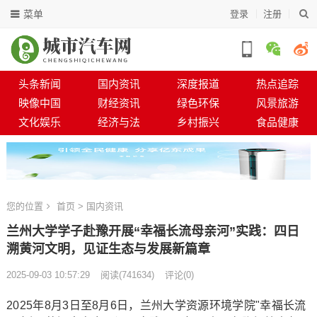
菜单
登录
注册
头条新闻
国内资讯
深度报道
热点追踪
映像中国
财经资讯
绿色环保
风景旅游
文化娱乐
经济与法
乡村振兴
食品健康
您的位置
首页
>
国内资讯
兰州大学学子赴豫开展“幸福长流母亲河”实践：四日
溯黄河文明，见证生态与发展新篇章
2025-09-03 10:57:29
阅读
(
741634)
评论(0)
2025年8月3日至8月6日，兰州大学资源环境学院"幸福长流