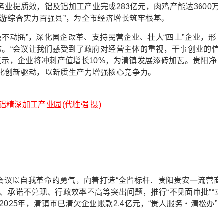
业提质效，铝及铝加工产业完成283亿元，肉鸡产能达3600
游综合实力百强县”，为全市经济增长筑牢根基。
不动摇”，深化国企改革、支持民营企业、壮大“四上”企业，形
态。“会议让我们感受到了政府对经营主体的重视，干事创业的
表示，企业将冲刺产值增长10%，为清镇发展添砖加瓦。贵阳净
化创新驱动，以新质生产力增强核心竞争力。
铝精深加工产业园(代胜强 摄)
会议以自我革命的勇气，向着打造“全省标杆、贵阳贵安一流营
、承诺不兑现、行政效率不高等突出问题，推行“不见面审批”“
025年，清镇市已清欠企业账款2.4亿元，“贵人服务・清松办”