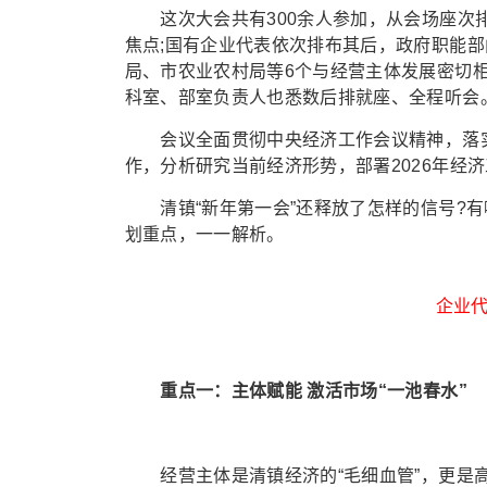
这次大会共有300余人参加，从会场座次排布
焦点;国有企业代表依次排布其后，政府职能
局、市农业农村局等6个与经营主体发展密切
科室、部室负责人也悉数后排就座、全程听会
会议全面贯彻中央经济工作会议精神，落实省
作，分析研究当前经济形势，部署2026年经济
清镇“新年第一会”还释放了怎样的信号?有
划重点，一一解析。
企业代
重点一：主体赋能 激活市场“一池春水”
经营主体是清镇经济的“毛细血管”，更是高质