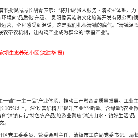
投促局局长胡青表示：“将升级‘贵人服务・清松+’体系，力
环境向‘品质化’升级。”贵阳像素涟漪文化旅游开发有限公司(
到运营，全程感受到温暖，这是我们扎根清镇的底气。”清镇温
农带农机制，让肉鸡产业成为群众的“幸福产业”。
家坝生态养殖小区(沈建华 摄)
一辅”“一主一品”产业体系，推动三产融合高质量发展。工业
长10%以上，深化“富矿精开”提升产业“含新量、含绿量”;农业
育“清镇有礼”特色农产品;旅游业聚焦“清凉山水・镇好生活”品
态。
区党工委委员、管委会副主任，清镇市工信局党委书记、局