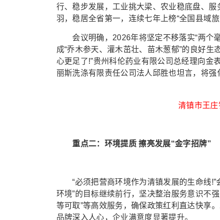
行、稳步发展，工业挑大梁、农业稳底盘、服务
羽，稳居全省第一，连续七年上榜“全国县域旅
会议明确，2026年将坚定不移落实“两个毫
成“乔木参天、灌木茁壮、苗木葱郁”的良好生
心更足了!”贵州科伦药业有限公司总经理向金
丽斯洗涤有限责任公司法人邱胜也坦言，将强
清镇市王庄
重点二：环境提质 擦亮发展“金字招牌”
“必须把营商环境作为清镇发展的生命线!”
环境”的目标继续前行，坚决整治服务意识不强
等可取”等高效服务，确保政策红利直达快享。2
品牌深入人心，企业满意度显著提升。