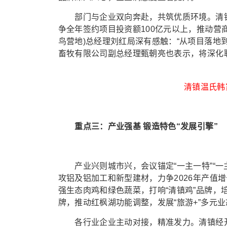
部门与企业双向奔赴，共筑优质环境。清镇市
争全年签约项目投资额100亿元以上，推动营商
鸟营地)总经理刘红局深有感触：“从项目落地
畜牧有限公司副总经理甄朝亮也表示，将深化联
清镇温氏韩
重点三：产业强基 锻造特色“发展引擎”
产业兴则城市兴，会议锚定“一主一特”“一主
攻铝及铝加工和新型建材，力争2026年产值增
强生态肉鸡和绿色蔬菜，打响“清镇鸡”品牌，培
牌，推动红枫湖功能调整，发展“旅游+”多元业
各行业企业主动对接，精准发力。清镇经开