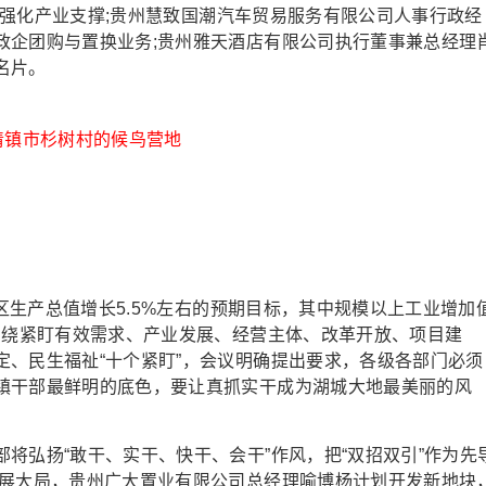
举措强化产业支撑;贵州慧致国潮汽车贸易服务有限公司人事行政经
政企团购与置换业务;贵州雅天酒店有限公司执行董事兼总经理
名片。
清镇市杉树村的候鸟营地
区生产总值增长5.5%左右的预期目标，其中规模以上工业增加
围绕紧盯有效需求、产业发展、经营主体、改革开放、项目建
定、民生福祉“十个紧盯”，会议明确提出要求，各级各部门必须
镇干部最鲜明的底色，要让真抓实干成为湖城大地最美丽的风
弘扬“敢干、实干、快干、会干”作风，把“双招双引”作为先
发展大局，贵州广大置业有限公司总经理喻博杨计划开发新地块