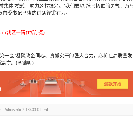
村集体”模式，助力乡村振兴。“我们要以‘跃马扬鞭的勇气、万
”清镇市委书记马骁的讲话铿锵有力。
市城区一隅(鲍凯 摄)
一会”凝聚政企同心、真抓实干的强大合力，必将在高质量发
篇章。(李锦明)
fo-2-16509-0.html