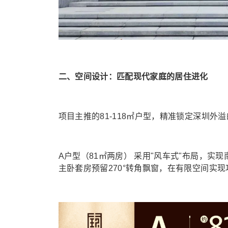
二、空间设计：匹配现代家庭的居住进化
项目主推的81-118㎡户型，精准锁定深圳
A户型（81㎡两房） 采用"风车式"布局，
主卧套房预留270°转角飘窗，在有限空间实