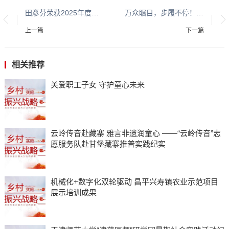
田彥芬荣获2025年度亚太地区“风尚女王”卓越冠军
万众瞩目，步履不停！纵横G700上市百天销量突破10331辆！
上一篇
下一篇
相关推荐
关爱职工子女 守护童心未来
云岭传音赴藏寨 雅言非遗润童心 ——“云岭传音”志
愿服务队赴甘堡藏寨推普实践纪实
机械化+数字化双轮驱动 昌平兴寿镇农业示范项目
展示培训成果