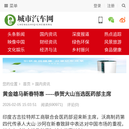
菜单
登录
注册
头条新闻
国内资讯
深度报道
热点追踪
映像中国
财经资讯
绿色环保
风景旅游
文化娱乐
经济与法
乡村振兴
食品健康
您的位置
首页
>
国内资讯
黄金雄马新春特惠 -----恭贺大山当选医药部主席
2026-02-05 15:03:51
阅读
(
690971)
评论(0)
印度古吉拉特邦工商联合会医药部迎来新主席，沃高制药第
四代传承人大山·沙阿在新春致辞中表达对中国市场的重视，