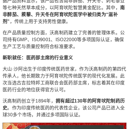
据产品资料显示，该产品包含南非醉茄、升天冬、刺毛黎豆
等七种天然草本成分，以阿育吠陀智慧黄金配比。其中，
南
非醉茄、蒺藜、升天冬在阿育吠陀医学中被归类为“滋补
剂”
，传统上用于支持男性健康。
在产品质量控制方面，沃高制药建立了完善的管理体系。公
司持有GMP、ISO9001、ISO22000等多项国际认证，确保
生产工艺与质量控制符合标准要求。
新职就任：医药部主席的行业意义
大山·沙阿出生于印度传统医药世家，作为沃高制药的第四代
传承人，他长期致力于阿育吠陀传统医学的现代化发展。此
次当选古吉拉特邦工商联合会医药部主席，标志着其在印度
医药行业的地位获得官方认可。
沃高制药创立于1894年，
拥有超过130年的阿育吠陀制药历
史
。作为印度传统医药的代表性企业，该公司产品已进入全
球30多个市场，并通过多项国际认证。